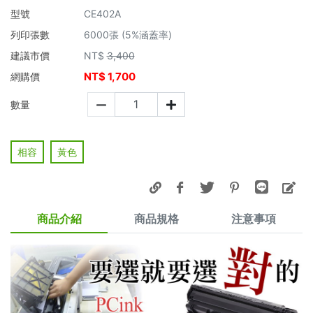
型號
CE402A
列印張數
6000張 (5%涵蓋率)
建議市價
NT$
3,400
NT$
1,700
網購價
數量
相容
黃色
商品介紹
商品規格
注意事項