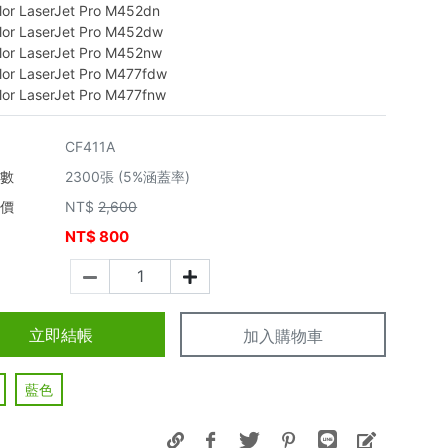
lor LaserJet Pro M452dn
lor LaserJet Pro M452dw
lor LaserJet Pro M452nw
lor LaserJet Pro M477fdw
lor LaserJet Pro M477fnw
CF411A
張數
2300張 (5%涵蓋率)
市價
NT$
2,600
NT$
800
價
立即結帳
加入購物車
藍色