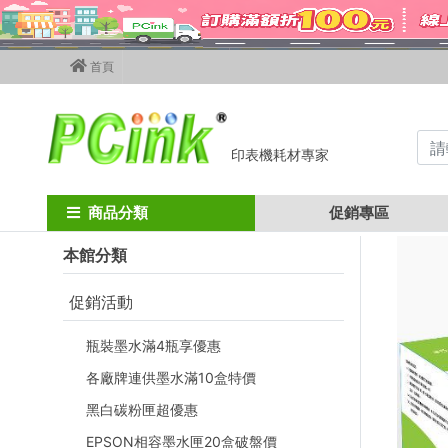
首頁
印表機耗材專家
Home
hp碳粉匣
hp 彩色碳粉匣
cf410a~cf413a
HP CF411A
商品分類
促銷專區
本館分類
促銷活動
瓶裝墨水滿4瓶享優惠
各廠牌連供墨水滿10盒特價
黑白碳粉匣超優惠
EPSON相容墨水匣20盒破盤價