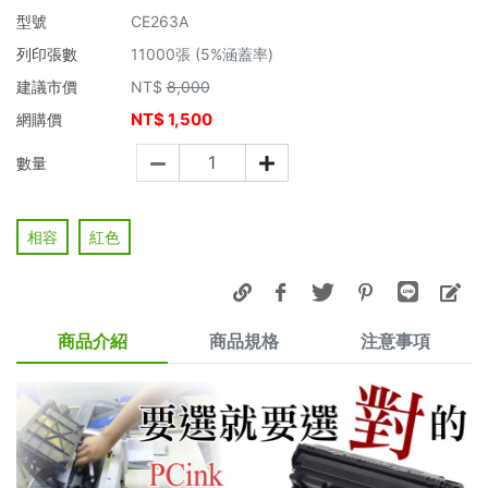
型號
CE263A
列印張數
11000張 (5%涵蓋率)
建議市價
NT$
8,000
NT$
1,500
網購價
數量
相容
紅色
商品介紹
商品規格
注意事項