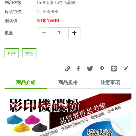
列印張數
15000張 (5%涵蓋率)
建議市價
NT$
3,000
NT$
1,500
網購價
數量
相容
黑色
商品介紹
商品規格
注意事項