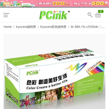
0
Home
kyocera碳粉匣
Kyocera彩色碳粉匣
tk-584 / fs-c5150dn
Kyocer
TK-
584K
相容
碳粉
匣
TK584
/ FS-
C5150