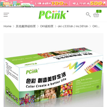
0
Home
其他廠牌碳粉匣
OKI碳粉匣
oki c330dn / mc361dn
OKI
C330DN
藍色相容碳
粉匣