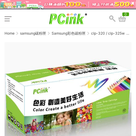
0
Home
samsung碳粉匣
Samsung彩色碳粉匣
clp-320 / clp-325w
Sams
CLT-
M407
紅
色
相
容
碳
粉
匣