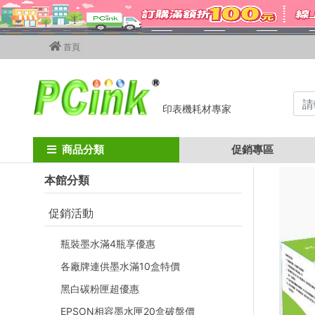
首頁
印表機耗材專家
Home
其他廠牌碳粉匣
Panasonic碳粉匣
kx-fa83e / fl511 / fl65
商品分類
促銷專區
本館分類
促銷活動
瓶裝墨水滿4瓶享優惠
各廠牌連供墨水滿10盒特價
黑白碳粉匣超優惠
EPSON相容墨水匣20盒破盤價