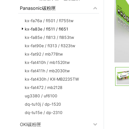
Panasonic碳粉匣
kx-fa76a / fl501 / fl755tw
kx-fa83e / fl511 / fl651
kx-fa85e / fl813 / fl853tw
kx-fat90e / fl313 / fl323tw
kx-fat92 / mb778tw
kx-fat410h / mb1520tw
kx-fat411h / mb2030tw
kx-fat430h / KX-MB2235TW
kx-fat472 / mb2128
ug3380 / uf6100
dq-tu10j / dp-1520
dq-tu15e / dp-2310
OKI碳粉匣