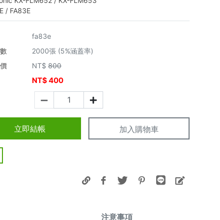
onic KX-FLM652 / KX-FLM653
E / FA83E
fa83e
張數
2000張 (5%涵蓋率)
市價
NT$
800
NT$
400
價
立即結帳
加入購物車
注意事項