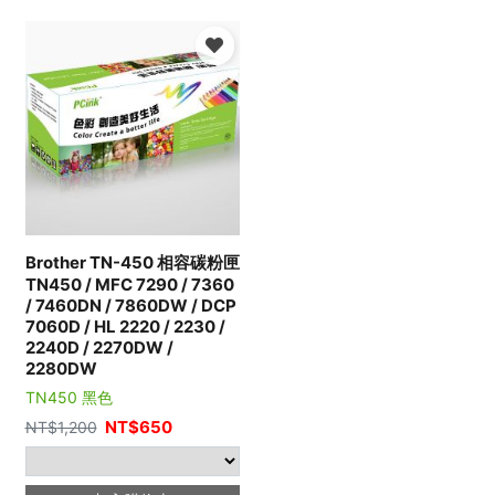
Brother TN-450 相容碳粉匣
TN450 / MFC 7290 / 7360
/ 7460DN / 7860DW / DCP
7060D / HL 2220 / 2230 /
2240D / 2270DW /
2280DW
TN450 黑色
NT$
650
NT$
1,200