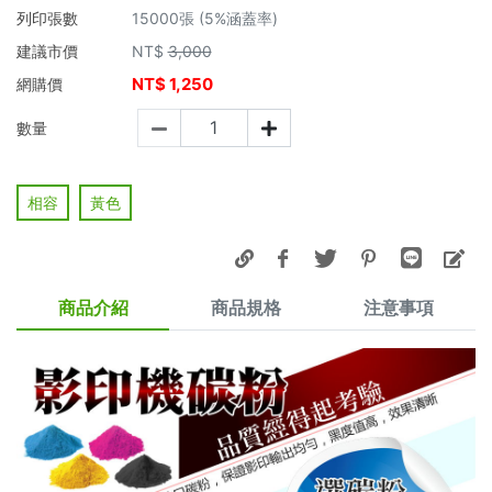
列印張數
15000張 (5%涵蓋率)
建議市價
NT$
3,000
NT$
1,250
網購價
數量
相容
黃色
商品介紹
商品規格
注意事項