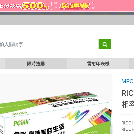
RICOH MPC2800 / MPC3300 藍色相容碳粉匣
限時搶購
雷射印表機
MPC
RI
相
RICOH
RICOH