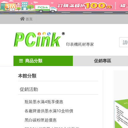
首頁
印表機耗材專家
Home
ricoh碳粉匣
ricoh影印機碳粉
MPC2800 / MPC3300
商品分類
促銷專區
本館分類
促銷活動
瓶裝墨水滿4瓶享優惠
各廠牌連供墨水滿10盒特價
黑白碳粉匣超優惠