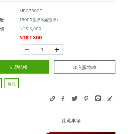
MPC3300C
張數
16000張(5%涵蓋率)
市價
NT$
3,000
NT$
1,300
價
立即結帳
加入購物車
藍色
注意事項