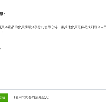
得
:
購買本產品的會員踴躍分享您的使用心得，讓其他會員更容易找到適合自
！！
:
(使用問與答前請先登入)
問題