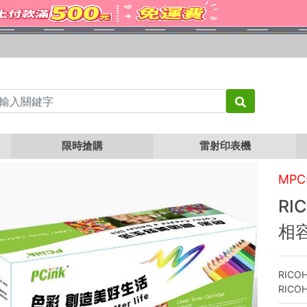
RICOH MPC4502 / MPC5502 紅色相容碳粉匣
限時搶購
雷射印表機
MPC
RI
相
RICOH
RICOH