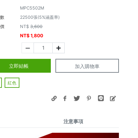
MPC5502M
張數
22500張(5%涵蓋率)
市價
NT$
3,600
NT$
1,800
價
立即結帳
加入購物車
紅色
注意事項