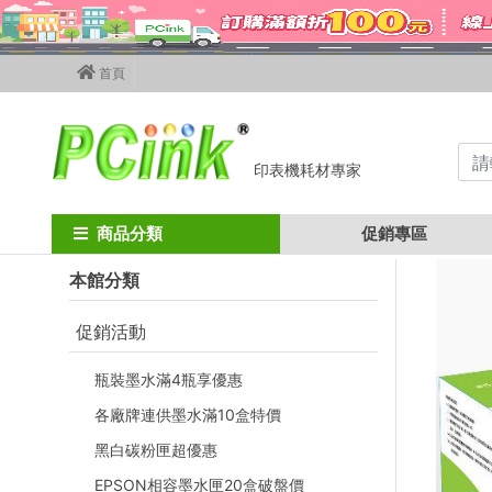
首頁
印表機耗材專家
Home
ricoh碳粉匣
ricoh 影印機碳粉
MPC4502 / MPC5502
商品分類
促銷專區
本館分類
促銷活動
瓶裝墨水滿4瓶享優惠
各廠牌連供墨水滿10盒特價
黑白碳粉匣超優惠
EPSON相容墨水匣20盒破盤價