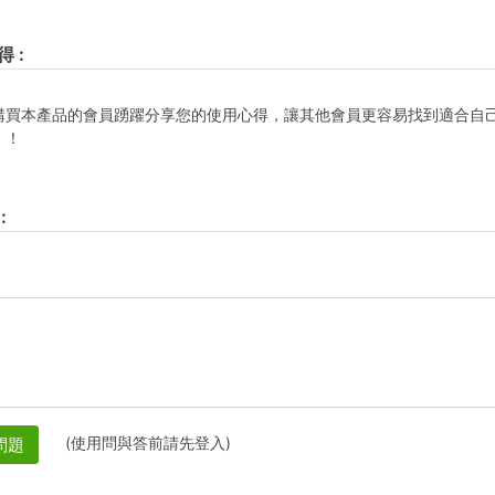
得
:
購買本產品的會員踴躍分享您的使用心得，讓其他會員更容易找到適合自
！！
:
(使用問與答前請先登入)
問題