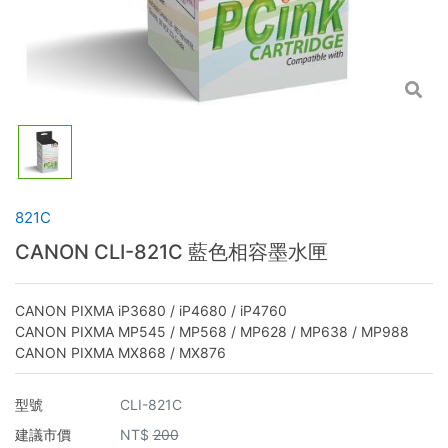
821C
CANON CLI-821C 藍色相容墨水匣
CANON PIXMA iP3680 / iP4680 / iP4760
CANON PIXMA MP545 / MP568 / MP628 / MP638 / MP988
CANON PIXMA MX868 / MX876
型號
CLI-821C
建議市價
NT$
200