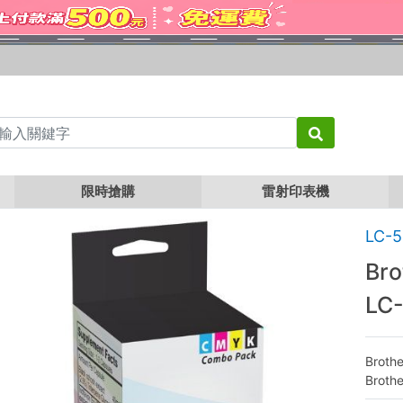
r LC535XL-C 藍色相容墨水匣 LC-535XL
限時搶購
雷射印表機
LC-
Br
LC
Broth
Brot