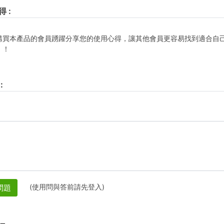
得
:
購買本產品的會員踴躍分享您的使用心得，讓其他會員更容易找到適合自
！！
:
(使用問與答前請先登入)
問題