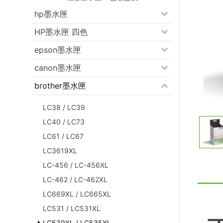
hp墨水匣
HP墨水匣 四色
epson墨水匣
canon墨水匣
brother墨水匣
LC38 / LC39
LC40 / LC73
LC61 / LC67
LC3619XL
LC-456 / LC-456XL
LC-462 / LC-462XL
LC669XL / LC665XL
LC531 / LC531XL
LC539XL / LC535XL