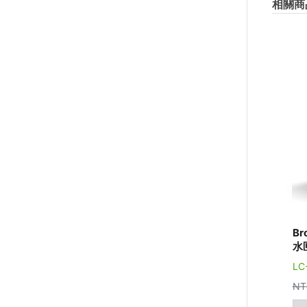
相關商
Br
水匣
LC
NT