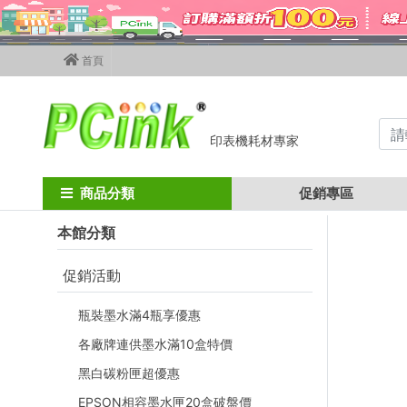
首頁
印表機耗材專家
Home
墨水匣
brother墨水匣
LC539XL / LC535XL
Brothe
商品分類
促銷專區
本館分類
促銷活動
瓶裝墨水滿4瓶享優惠
各廠牌連供墨水滿10盒特價
黑白碳粉匣超優惠
EPSON相容墨水匣20盒破盤價