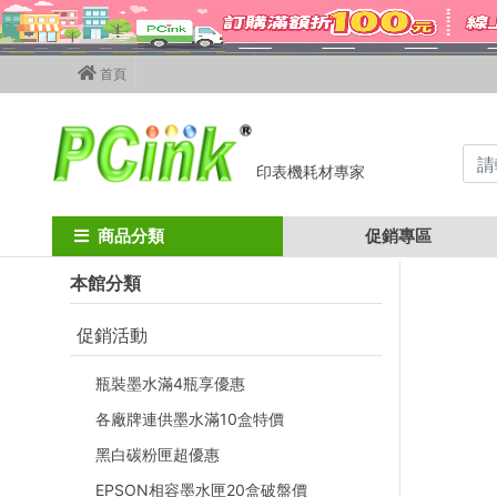
首頁
印表機耗材專家
Home
填充墨水
Epson相容寫真墨水
250ml 瓶裝墨水
EPSO
商品分類
促銷專區
本館分類
促銷活動
瓶裝墨水滿4瓶享優惠
各廠牌連供墨水滿10盒特價
黑白碳粉匣超優惠
EPSON相容墨水匣20盒破盤價