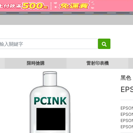
N 250cc 黑色瓶裝墨水
限時搶購
雷射印表機
黑色 
EP
EPS
EPS
EPS
EPS