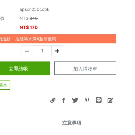
epson250ccbk
市價
NT$
340
NT$
170
價
銷活動
瓶裝墨水滿4瓶享優惠
立即結帳
加入購物車
墨水
注意事項