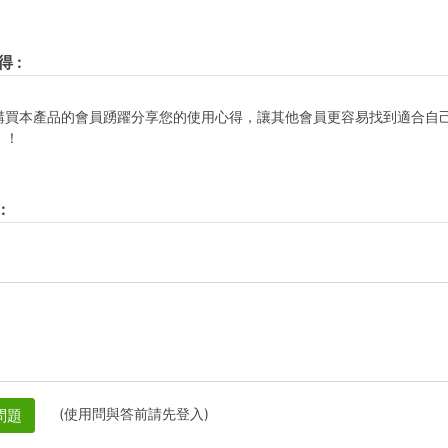
得
:
購買本產品的會員踴躍分享您的使用心得，讓其他會員更容易找到適合自
！！
:
(使用問與答前請先登入)
問題