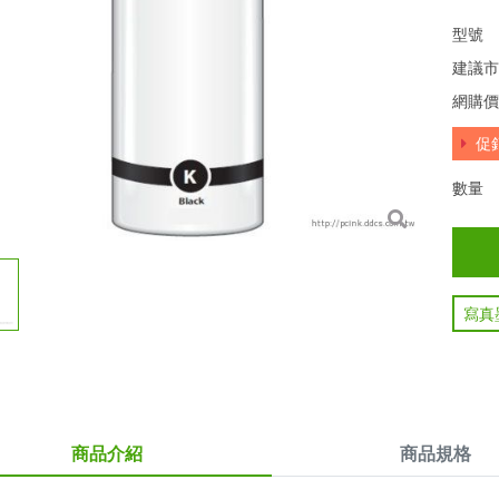
型號
建議
網購
促
數量
寫真
商品介紹
商品規格