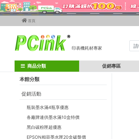
首頁
印表機耗材專家
Home
填充墨水
Hp相容寫真墨水
1000ml 瓶裝墨水
HP 10
商品分類
促銷專區
本館分類
促銷活動
瓶裝墨水滿4瓶享優惠
各廠牌連供墨水滿10盒特價
黑白碳粉匣超優惠
EPSON相容墨水匣20盒破盤價