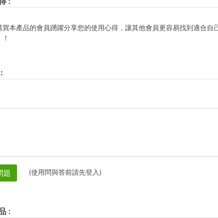
得
:
購買本產品的會員踴躍分享您的使用心得，讓其他會員更容易找到適合自
！！
:
(使用問與答前請先登入)
問題
品
: