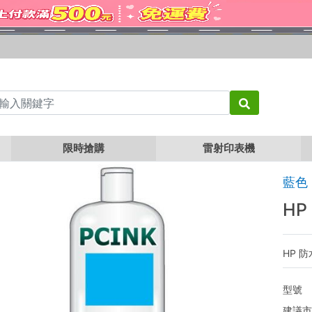
00cc 藍色瓶裝防水墨水
限時搶購
雷射印表機
藍色 
HP
HP 防
型號
建議