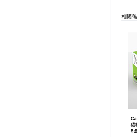
相關商
Ca
碳粉
8