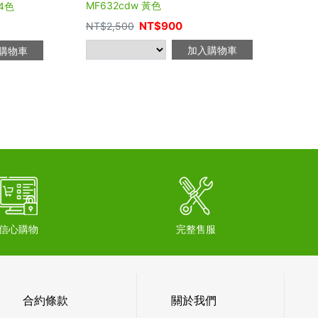
MF632cdw 黃色
MF6
4色
NT$
900
NT$
2,500
NT$
加入購物車
購物車
信心購物
完整售服
合約條款
關於我們