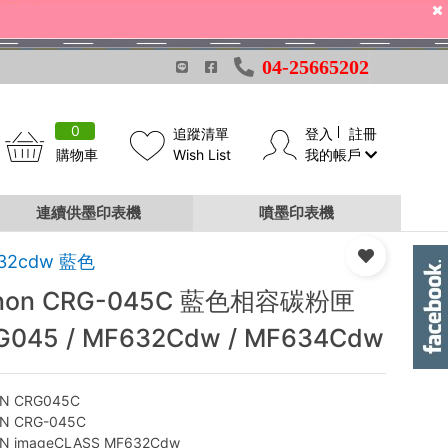
04-25665202
0
追蹤清單
登入
註冊
購物車
Wish List
我的帳戶
連續供墨印表機
噴墨印表機
32cdw 藍色
non CRG-045C 藍色相容碳粉匣
G045 / MF632Cdw / MF634Cdw
N CRG045C
N CRG-045C
N imageCLASS MF632Cdw