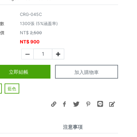
CRG-045C
張數
1300張 (5%涵蓋率)
市價
NT$
2,500
NT$
900
價
立即結帳
加入購物車
藍色
注意事項