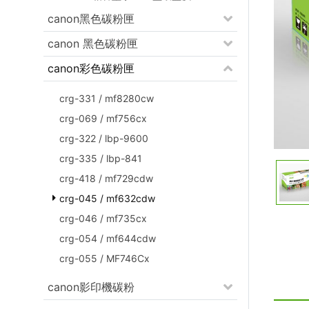
canon黑色碳粉匣
canon 黑色碳粉匣
canon彩色碳粉匣
crg-331 / mf8280cw
crg-069 / mf756cx
crg-322 / lbp-9600
crg-335 / lbp-841
crg-418 / mf729cdw
crg-045 / mf632cdw
crg-046 / mf735cx
crg-054 / mf644cdw
crg-055 / MF746Cx
canon影印機碳粉