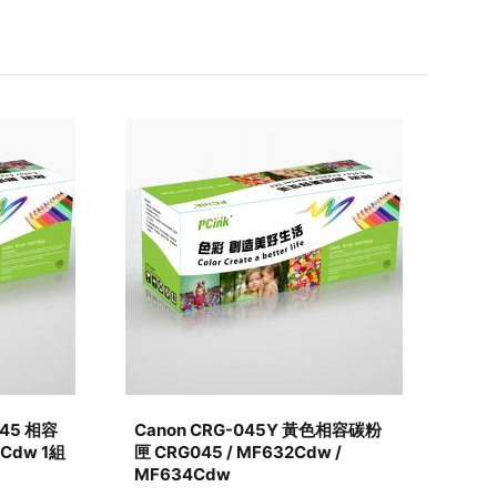
045 相容
Canon CRG-045Y 黃色相容碳粉
Ca
2Cdw 1組
匣 CRG045 / MF632Cdw /
匣 C
MF634Cdw
MF