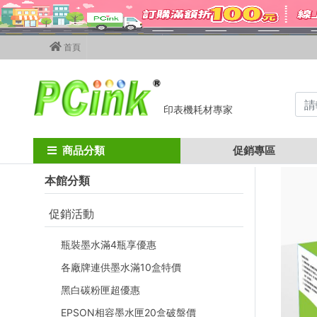
首頁
印表機耗材專家
Home
canon碳粉匣
canon彩色碳粉匣
crg-045 / mf632cdw
商品分類
促銷專區
本館分類
促銷活動
瓶裝墨水滿4瓶享優惠
各廠牌連供墨水滿10盒特價
黑白碳粉匣超優惠
EPSON相容墨水匣20盒破盤價