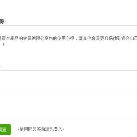
得
:
購買本產品的會員踴躍分享您的使用心得，讓其他會員更容易找到適合自
！！
:
(使用問與答前請先登入)
問題