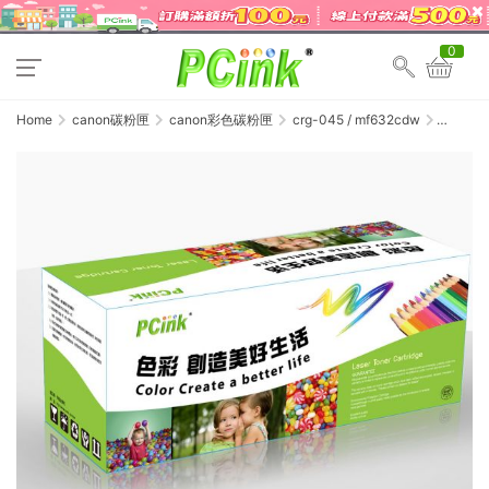
0
Home
canon碳粉匣
canon彩色碳粉匣
crg-045 / mf632cdw
Canon
CRG-
045M
紅色相容
碳粉匣
CRG045
/
MF632Cd
/
MF634Cd