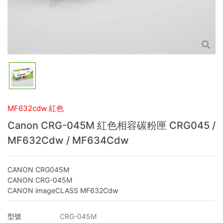
MF632cdw 紅色
Canon CRG-045M 紅色相容碳粉匣 CRG045 /
MF632Cdw / MF634Cdw
CANON CRG045M
CANON CRG-045M
CANON imageCLASS MF632Cdw
型號
CRG-045M