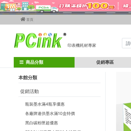
首頁
印表機耗材專家
Home
canon碳粉匣
canon彩色碳粉匣
crg-046 / mf735cx
商品分類
促銷專區
本館分類
促銷活動
瓶裝墨水滿4瓶享優惠
各廠牌連供墨水滿10盒特價
黑白碳粉匣超優惠