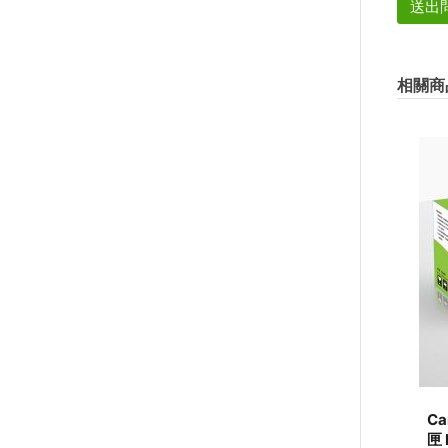
送出
相關商
Ca
匣 