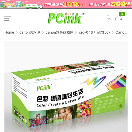
0
Home
canon碳粉匣
canon彩色碳粉匣
crg-046 / mf735cx
Canon
CRG-046
M 紅色相
容碳粉匣
MF735 /
MF735Cx
/
CRG046M