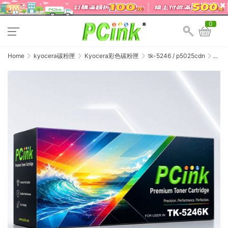
0
Home
kyocera碳粉匣
Kyocera彩色碳粉匣
tk-5246 / p5025cdn
Kyocer
TK-
5246K
黑色
相容
碳粉
匣
TK524
ECOSY
P5025d
/
M5525c