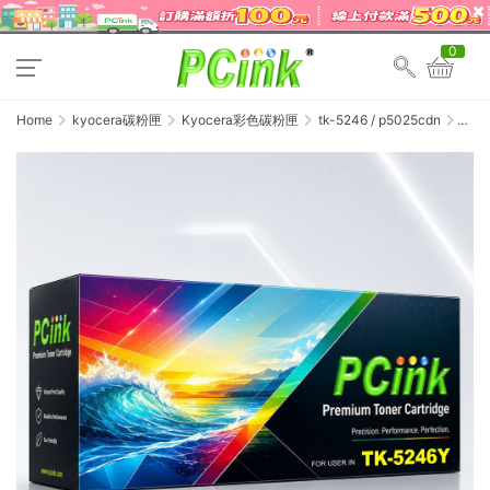
0
Home
kyocera碳粉匣
Kyocera彩色碳粉匣
tk-5246 / p5025cdn
Kyocer
TK-
5246Y
黃色
相容
碳粉
匣
TK524
ECOSY
P5025d
/
M5525c