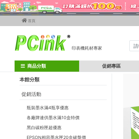
首頁
印表機耗材專家
Home
ricoh碳粉匣
ricoh彩色碳粉匣
sp c242dn
RICOH SP
商品分類
促銷專區
本館分類
促銷活動
瓶裝墨水滿4瓶享優惠
各廠牌連供墨水滿10盒特價
黑白碳粉匣超優惠
EPSON相容墨水匣20盒破盤價