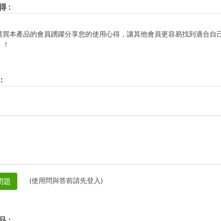
得
:
購買本產品的會員踴躍分享您的使用心得，讓其他會員更容易找到適合自
！！
:
(使用問與答前請先登入)
問題
品
: