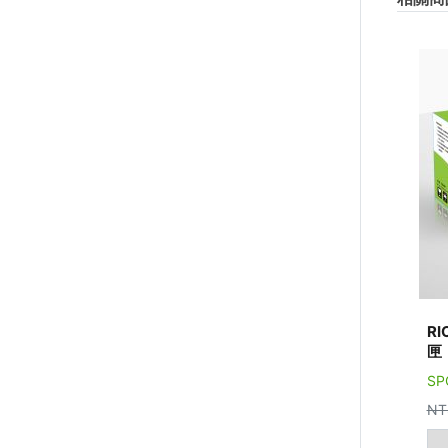
RI
匣
SP
NT