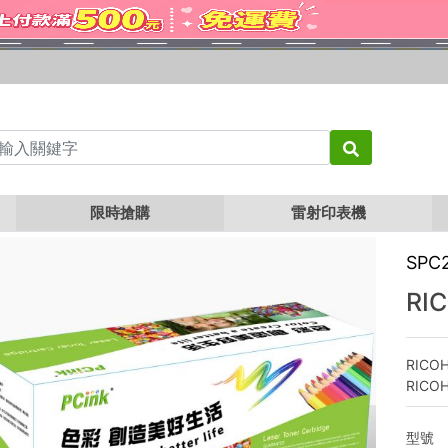
 C242DN 黑色相容碳粉匣
限時搶購
雷射印表機
SPC
RI
RICO
RICOH
型號