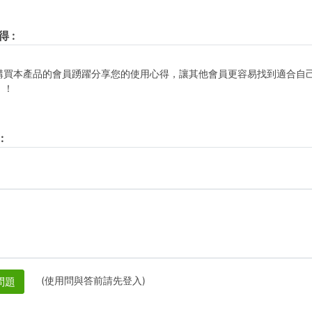
得
:
購買本產品的會員踴躍分享您的使用心得，讓其他會員更容易找到適合自
！！
:
(使用問與答前請先登入)
問題