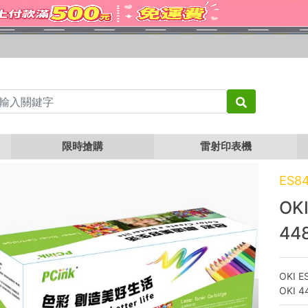
1 黃色相容碳粉匣 44844549
限時搶購
雷射印表機
ES8
OK
44
OKI E
OKI 4