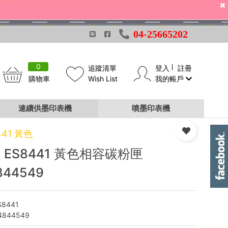
04-25665202
0
追蹤清單
登入
註冊
購物車
Wish List
我的帳戶
連續供墨印表機
噴墨印表機
441 黃色
I ES8441 黃色相容碳粉匣
844549
S8441
4844549