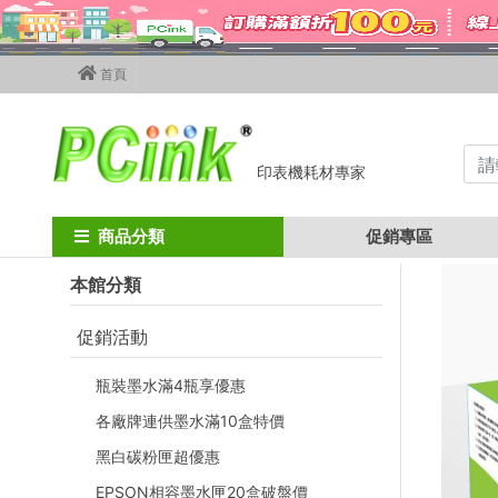
首頁
印表機耗材專家
Home
其他廠牌碳粉匣
OKI碳粉匣
oki es8441
OKI ES844
商品分類
促銷專區
本館分類
促銷活動
瓶裝墨水滿4瓶享優惠
各廠牌連供墨水滿10盒特價
黑白碳粉匣超優惠
EPSON相容墨水匣20盒破盤價