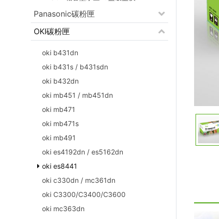
Panasonic碳粉匣
OKI碳粉匣
oki b431dn
oki b431s / b431sdn
oki b432dn
oki mb451 / mb451dn
oki mb471
oki mb471s
oki mb491
oki es4192dn / es5162dn
oki es8441
oki c330dn / mc361dn
oki C3300/C3400/C3600
oki mc363dn