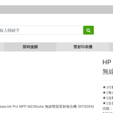
t Pro MFP M236sdw 無線雙面雷射複合機 (9YG09A)
限時搶購
雷射印表機
HP
無線
★∥行
★∥每
★∥自
★∥全
功能：