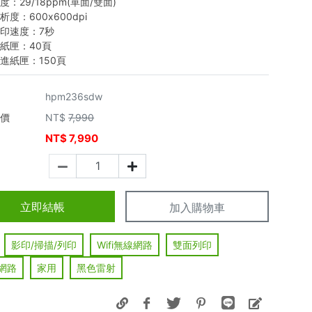
度：29/18ppm(單面/雙面)
度：600x600dpi
印速度：7秒
紙匣：40頁
進紙匣：150頁
hpm236sdw
市價
NT$
7,990
NT$
7,990
價
立即結帳
加入購物車
影印/掃描/列印
Wifi無線網路
雙面列印
網路
家用
黑色雷射