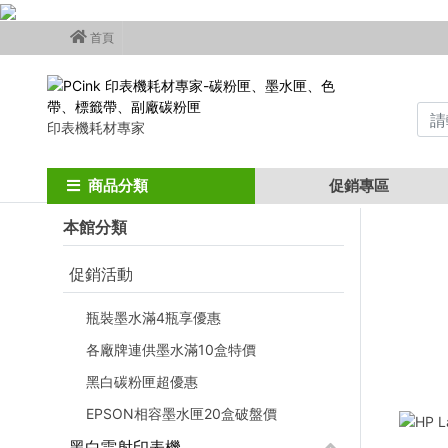
首頁
印表機耗材專家
Home
印表機
黑白雷射印表機
影印/列印/掃描
HP LaserJe
商品分類
促銷專區
本館分類
促銷活動
瓶裝墨水滿4瓶享優惠
各廠牌連供墨水滿10盒特價
黑白碳粉匣超優惠
EPSON相容墨水匣20盒破盤價
黑白雷射印表機