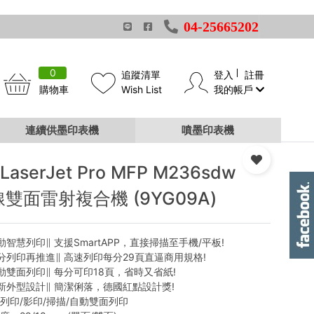
04-25665202
0
追蹤清單
登入
註冊
購物車
Wish List
我的帳戶
連續供墨印表機
噴墨印表機
 LaserJet Pro MFP M236sdw
雙面雷射複合機 (9YG09A)
動智慧列印∥ 支援SmartAPP，直接掃描至手機/平板!
分列印再推進∥ 高速列印每分29頁直逼商用規格!
動雙面列印∥ 每分可印18頁，省時又省紙!
新外型設計∥ 簡潔俐落，德國紅點設計獎!
列印/影印/掃描/自動雙面列印