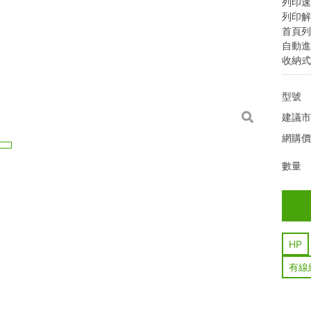
列印速
列印解析
首頁列
自動進
收納式
型號
建議
網購
數量
HP
有線