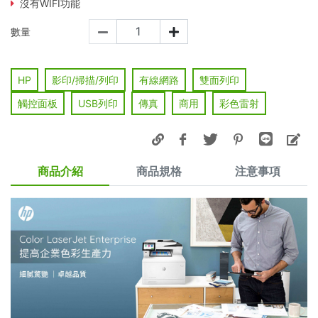
沒有WIFI功能
數量
HP
影印/掃描/列印
有線網路
雙面列印
觸控面板
USB列印
傳真
商用
彩色雷射
商品介紹
商品規格
注意事項