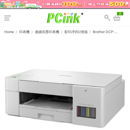
0
Home
印表機
連續供墨印表機
影印/列印/掃描
Brother DCP-
T426W 威力印大連供五
合一無線複合機