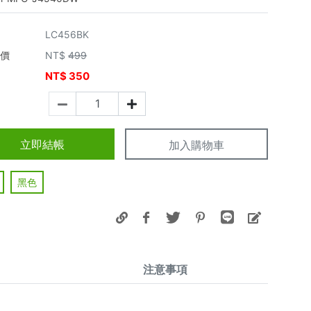
LC456BK
市價
NT$
499
NT$
350
價
立即結帳
加入購物車
黑色
注意事項