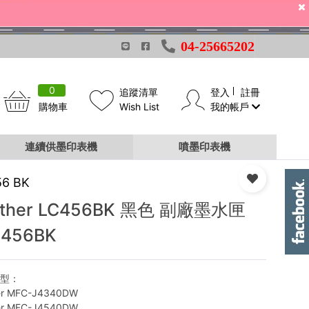
04-25665202
0
追蹤清單
登入
註冊
購物車
Wish List
我的帳戶
連續供墨印表機
噴墨印表機
56 BK
other LC456BK 黑色 副廠墨水匣
-456BK
機型：
er MFC-J4340DW
er MFC-J4540DW