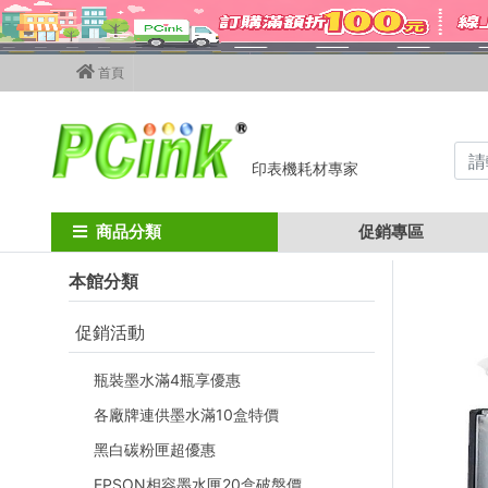
首頁
印表機耗材專家
Home
墨水匣
brother墨水匣
LC-456 / LC-456XL
商品分類
促銷專區
本館分類
促銷活動
瓶裝墨水滿4瓶享優惠
各廠牌連供墨水滿10盒特價
黑白碳粉匣超優惠
EPSON相容墨水匣20盒破盤價