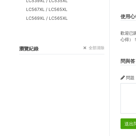
LC539XL / LC535XL
LC567XL / LC565XL
使用心
LC569XL / LC565XL
歡迎已
心得）
全部清除
瀏覽紀錄
問與答
問題
送出