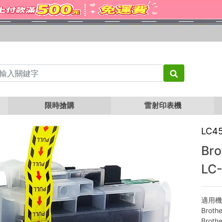
Brother LC456BK 黑色 副廠墨水匣 LC-456BK
限時搶購
雷射印表機
LC4
Br
LC
適用
Broth
Broth