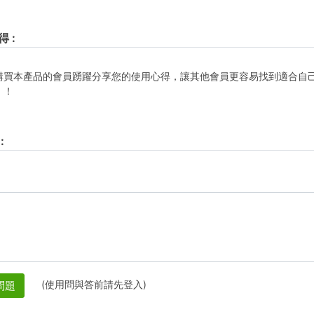
得
:
購買本產品的會員踴躍分享您的使用心得，讓其他會員更容易找到適合自
！！
:
(使用問與答前請先登入)
問題