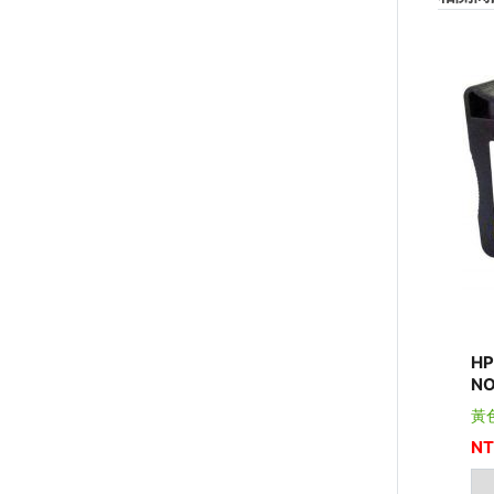
H
NO
黃
NT