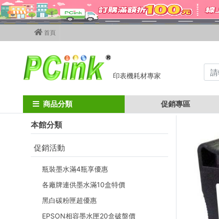
首頁
印表機耗材專家
Home
墨水匣
HP墨水匣 四色
hp 932xl / hp 933xl
商品分類
促銷專區
本館分類
促銷活動
瓶裝墨水滿4瓶享優惠
各廠牌連供墨水滿10盒特價
黑白碳粉匣超優惠
EPSON相容墨水匣20盒破盤價