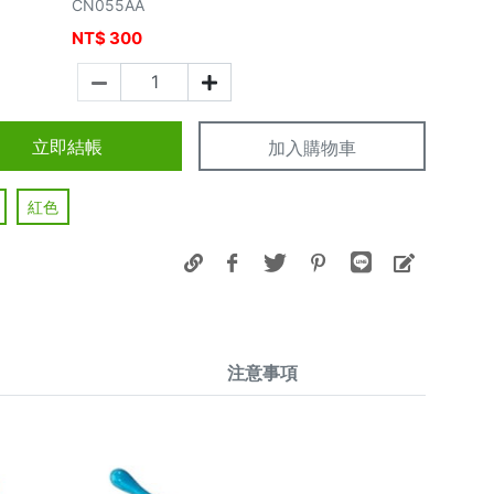
CN055AA
NT$
300
價
立即結帳
加入購物車
紅色
注意事項