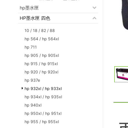
hp墨水匣
HP墨水匣 四色
10 / 18 / 82 / 88
hp 564 / hp 564xl
hp 711
hp 905 / hp 905xl
hp 915 / hp 915xl
hp 920 / hp 920xl
hp 937e
hp 932xl / hp 933xl
hp 934xl / hp 935xl
hp 940xl
hp 950xl / hp 951xl
hp 955 / hp 955xl