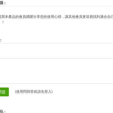
得
:
購買本產品的會員踴躍分享您的使用心得，讓其他會員更容易找到適合自
！！
:
(使用問與答前請先登入)
問題
品
: