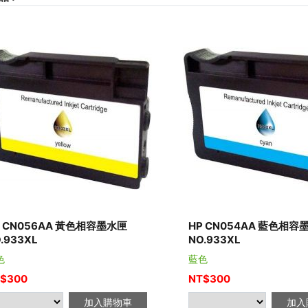
P CN056AA 黃色相容墨水匣
HP CN054AA 藍色相容
.933XL
NO.933XL
色
藍色
$
300
NT$
300
加入購物車
加入