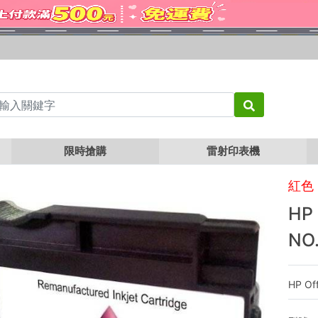
HP CN055AA 紅色相容墨水匣 NO.933XL
限時搶購
雷射印表機
紅色
HP
NO
HP Off