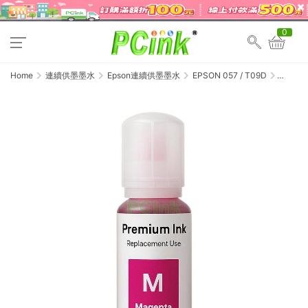
0
Home
連續供墨墨水
Epson連續供墨墨水
EPSON 057 / T09D
EPSON
057 紅
色相容
墨水
T09D300
/ L8050
/
L18050
副廠填
充墨水