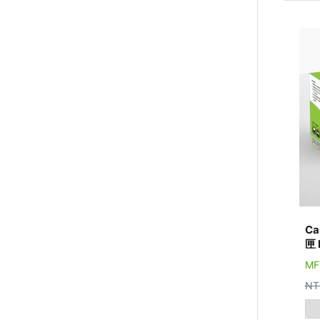
Ca
匣 
MF
NT