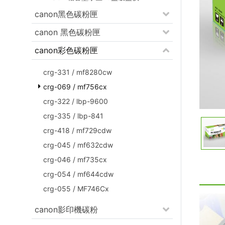
canon黑色碳粉匣
canon 黑色碳粉匣
canon彩色碳粉匣
crg-331 / mf8280cw
crg-069 / mf756cx
crg-322 / lbp-9600
crg-335 / lbp-841
crg-418 / mf729cdw
crg-045 / mf632cdw
crg-046 / mf735cx
crg-054 / mf644cdw
crg-055 / MF746Cx
canon影印機碳粉