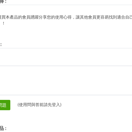
得
:
購買本產品的會員踴躍分享您的使用心得，讓其他會員更容易找到適合自
！！
:
(使用問與答前請先登入)
問題
品
: