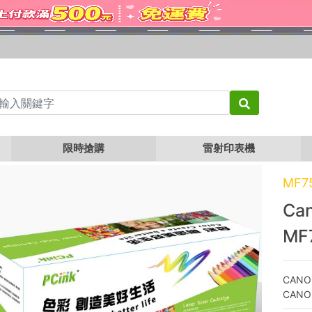
Canon CRG-069 Y 黃色相容碳粉匣 MF756Cx
限時搶購
雷射印表機
MF7
Ca
MF
CANO
CANO