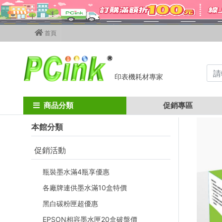
首頁
印表機耗材專家
Home
canon碳粉匣
canon彩色碳粉匣
crg-069 / mf756cx
商品分類
促銷專區
本館分類
促銷活動
瓶裝墨水滿4瓶享優惠
各廠牌連供墨水滿10盒特價
黑白碳粉匣超優惠
EPSON相容墨水匣20盒破盤價