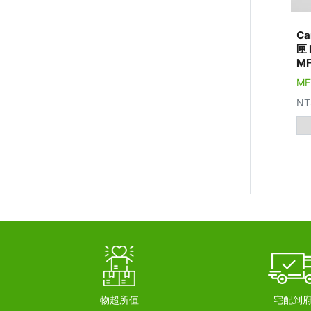
Ca
匣 
MF
MF
NT
物超所值
宅配到