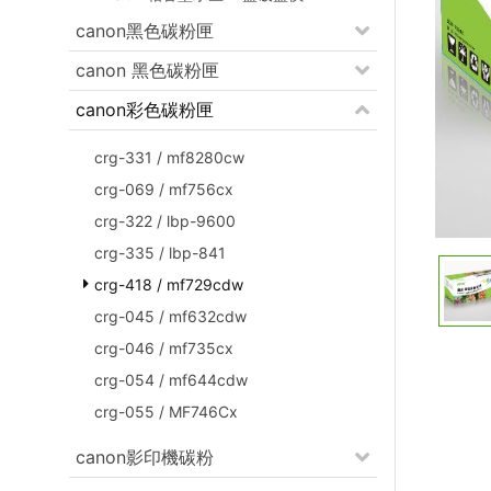
canon黑色碳粉匣
canon 黑色碳粉匣
canon彩色碳粉匣
crg-331 / mf8280cw
crg-069 / mf756cx
crg-322 / lbp-9600
crg-335 / lbp-841
crg-418 / mf729cdw
crg-045 / mf632cdw
crg-046 / mf735cx
crg-054 / mf644cdw
crg-055 / MF746Cx
canon影印機碳粉