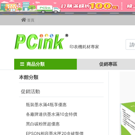
首頁
印表機耗材專家
Home
canon碳粉匣
canon彩色碳粉匣
crg-418 / mf729cdw
商品分類
促銷專區
本館分類
促銷活動
瓶裝墨水滿4瓶享優惠
各廠牌連供墨水滿10盒特價
黑白碳粉匣超優惠
EPSON相容墨水匣20盒破盤價