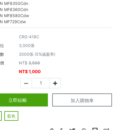
N MF8350Cdn
N MF8360Cdn
N MF8580Cdw
N MF729Cdw
CRG-418C
單位
3,000張
張數
3000張 (5%涵蓋率)
市價
NT$
3,500
NT$
1,000
價
立即結帳
加入購物車
藍色