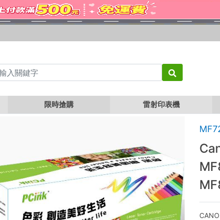
Canon CRG-418C 藍色相容碳粉匣 MF8350cdn / MF8360cdn / MF8580cdw / M
限時搶購
雷射印表機
MF7
Ca
MF
MF
CANO