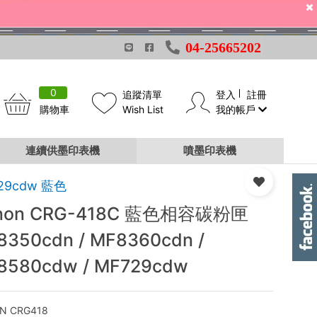
04-25665202
0
追蹤清單
登入
註冊
購物車
Wish List
我的帳戶
F729cdw
連續供墨印表機
噴墨印表機
29cdw 藍色
non CRG-418C 藍色相容碳粉匣
8350cdn / MF8360cdn /
8580cdw / MF729cdw
N CRG418