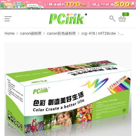
0
Home
canon碳粉匣
canon彩色碳粉匣
crg-418 / mf729cdw
Canon
CRG-
418Y 黃
色相容碳
粉匣
MF8350cd
/
MF8360cd
/
MF8580cd
/
MF729cdw