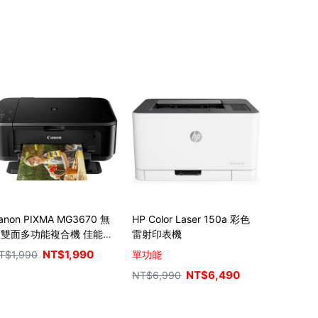
anon PIXMA MG3670 無
HP Color Laser 150a 彩色
線雙面多功能複合機 佳能噴
雷射印表機
印表機(經典黑)
NT$
1,990
T$
1,990
單功能
NT$
6,490
NT$
6,990