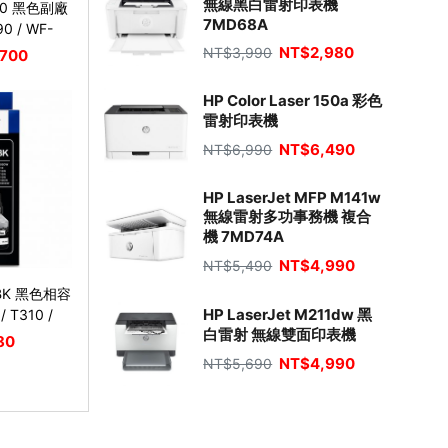
無線黑白雷射印表機
100 黑色副廠
7MD68A
0 / WF-
NT$
2,980
NT$
3,990
700
HP Color Laser 150a 彩色
雷射印表機
NT$
6,490
NT$
6,990
HP LaserJet MFP M141w
無線雷射多功事務機 複合
機 7MD74A
NT$
4,990
NT$
5,490
60BK 黑色相容
HP LaserJet M211dw 黑
 T310 /
白雷射 無線雙面印表機
 / T810W /
80
-T4500DW
NT$
4,990
NT$
5,690