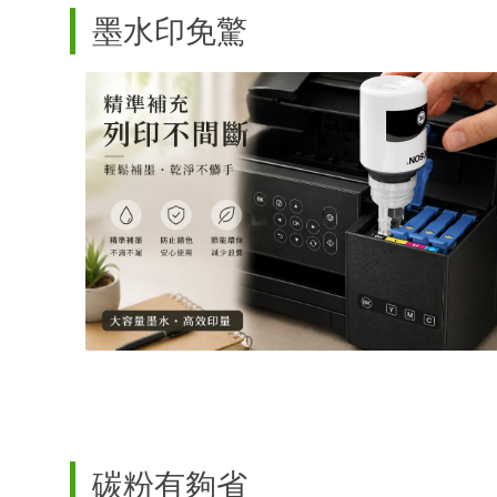
墨水印免驚
碳粉有夠省