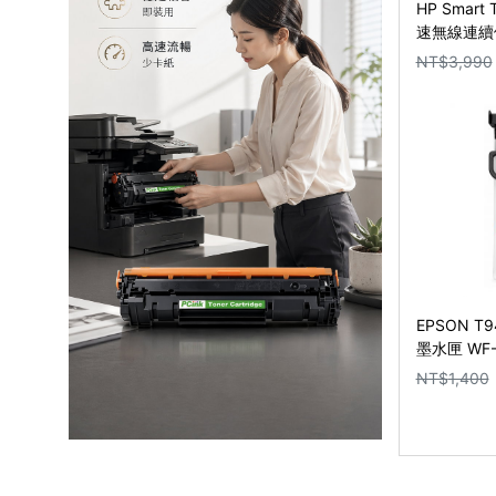
HP Smart
速無線連續
NT$
3,990
EPSON T
墨水匣 WF-C
C5790
NT$
1,400