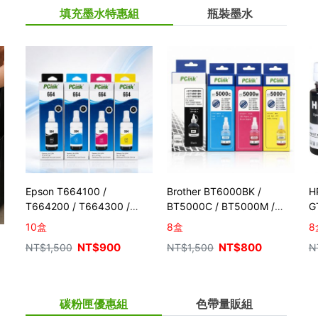
填充墨水特惠組
瓶裝墨水
Epson T664100 /
Brother BT6000BK /
H
T664200 / T664300 /
BT5000C / BT5000M /
G
T664400 相容墨水 (10盒)
BT5000Y 相容墨水 (2組8
10盒
8盒
8
盒)
NT$
900
NT$
800
NT$
1,500
NT$
1,500
N
碳粉匣優惠組
色帶量販組