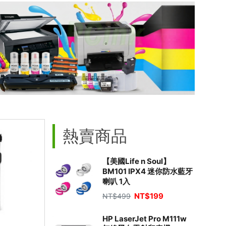
熱賣商品
【美國Life n Soul】
BM101 IPX4 迷你防水藍牙
喇叭 1入
NT$
199
NT$
499
HP LaserJet Pro M111w