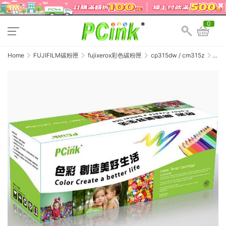
0
Home
FUJIFILM碳粉匣
fujixerox彩色碳粉匣
cp315dw / cm315z
FujiXer
CT202
藍色
相容
碳粉
匣
CP315
/
CM315