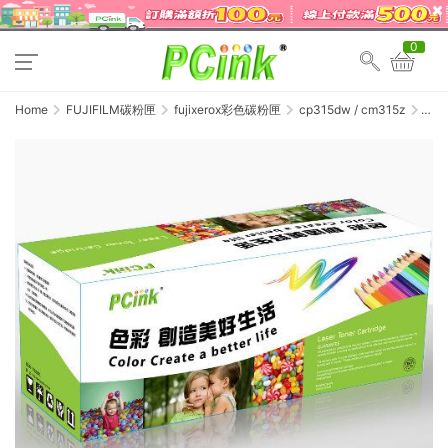
0
Home
FUJIFILM碳粉匣
fujixerox彩色碳粉匣
cp315dw / cm315z
FujiXer
CP315
/
CM315
相容
碳粉
匣 (1
組4
色)