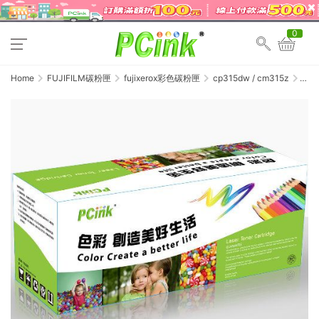
0
Home
FUJIFILM碳粉匣
fujixerox彩色碳粉匣
cp315dw / cm315z
FujiXer
CT202
紅色
相容
碳粉
匣
CP315
/
CM315