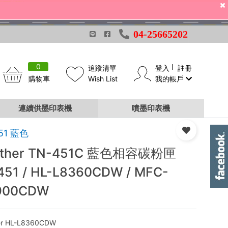
04-25665202
0
追蹤清單
登入
註冊
購物車
Wish List
我的帳戶
連續供墨印表機
噴墨印表機
51 藍色
other TN-451C 藍色相容碳粉匣
451 / HL-L8360CDW / MFC-
900CDW
er HL-L8360CDW