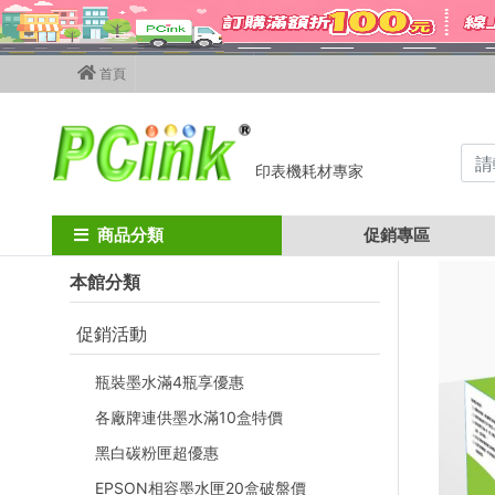
首頁
印表機耗材專家
Home
brother碳粉匣
brother彩色碳粉匣
tn-451
商品分類
促銷專區
本館分類
促銷活動
瓶裝墨水滿4瓶享優惠
各廠牌連供墨水滿10盒特價
黑白碳粉匣超優惠
EPSON相容墨水匣20盒破盤價