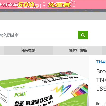
Brother TN-451C 藍色相容碳粉匣 TN451 / HL-L8360CDW / MFC-L8900CDW
限時搶購
雷射印表機
TN4
Br
TN
L8
Broth