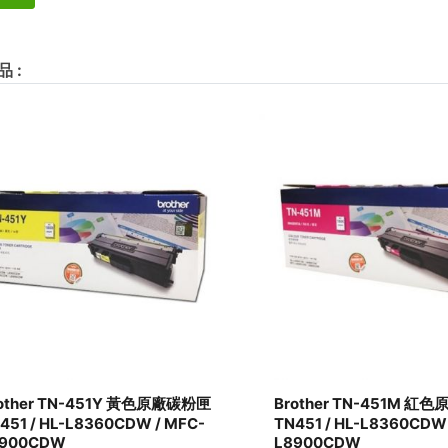
品
:
other TN-451Y 黃色原廠碳粉匣
Brother TN-451M 紅
451 / HL-L8360CDW / MFC-
TN451 / HL-L8360CDW 
8900CDW
L8900CDW