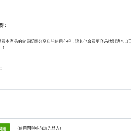
得
:
購買本產品的會員踴躍分享您的使用心得，讓其他會員更容易找到適合自
！！
:
(使用問與答前請先登入)
問題