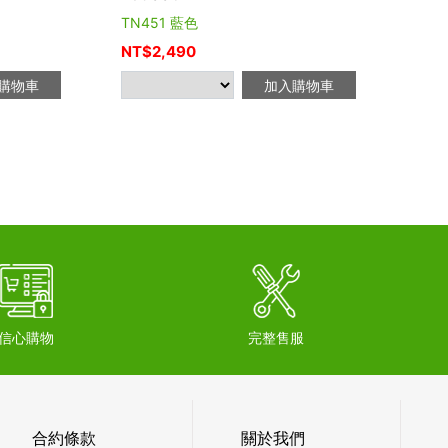
TN451 藍色
TN4
NT$
2,490
NT$
購物車
加入購物車
信心購物
完整售服
合約條款
關於我們