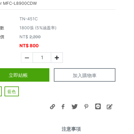
er MFC-L8900CDW
TN-451C
張數
1800張 (5%涵蓋率)
市價
NT$
2,200
NT$
800
價
立即結帳
加入購物車
藍色
注意事項