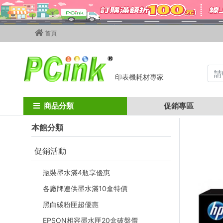
首頁
印表機耗材專家
Home
hp碳粉匣
hp 彩色碳粉匣
w2040a~w2043a
HP W204
商品分類
促銷專區
本館分類
促銷活動
瓶裝墨水滿4瓶享優惠
各廠牌連供墨水滿10盒特價
黑白碳粉匣超優惠
EPSON相容墨水匣20盒破盤價