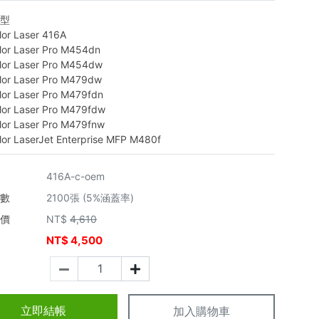
機型
lor Laser 416A
lor Laser Pro M454dn
lor Laser Pro M454dw
lor Laser Pro M479dw
lor Laser Pro M479fdn
lor Laser Pro M479fdw
lor Laser Pro M479fnw
lor LaserJet Enterprise MFP M480f
416A-c-oem
張數
2100張 (5%涵蓋率)
市價
NT$
4,610
NT$
4,500
價
立即結帳
加入購物車