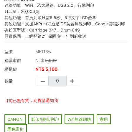
連線功能：WiFi、乙太網路、USB 2.0、行動列印
月印量：20,000頁
其他功能：首頁列印只需6.5秒、5行文字LCD螢幕
其他功能：支援AirPrint可透過iOS裝置無線列印、Google雲端列印
碳粉匣型號：Cartridge 047、Drum 049
原廠保固：上網登錄2年保固 第一年到府收送
型號
MF113w
建議市價
NT$
5,990
NT$
5,100
網購價
數量
目前已無存貨，到貨請通知我
CANON
影印/掃描/列印
Wifi無線網路
家用
黑色雷射